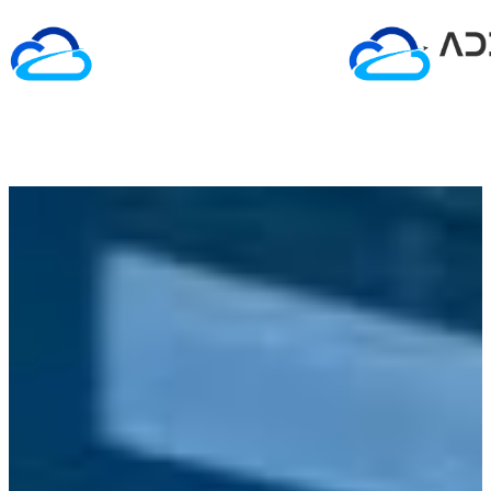
Pular
para
o
conteúdo