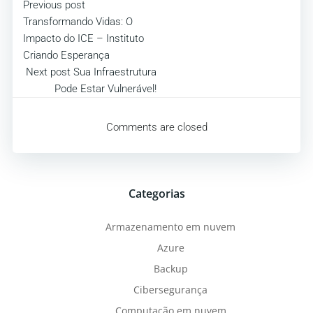
Post
Previous post
Transformando Vidas: O
navigation
Impacto do ICE – Instituto
Criando Esperança
Post
Next post
Sua Infraestrutura
Pode Estar Vulnerável!
navigation
Comments are closed
Categorias
Armazenamento em nuvem
Azure
Backup
Cibersegurança
Computação em nuvem