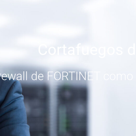
Cortafuegos d
rewall de FORTINET como 