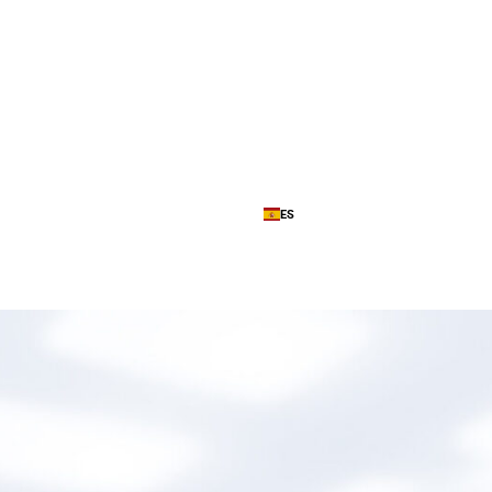
ES
eligencia en TI
My Cloud Platform