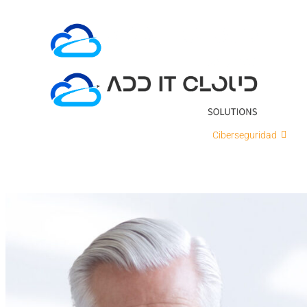
Ir
al
contenido
ADD IT
Soluciones en la nube
Ciberseguridad
Int
Contacto